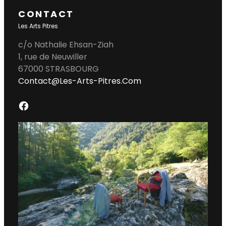
CONTACT
Les Arts Pitres
c/o Nathalie Ehsan-Ziah
1, rue de Neuwiller
67000 STRASBOURG
Contact@les-Arts-Pitres.com
F
A
C
E
B
O
O
K